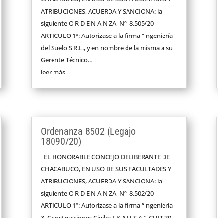
ATRIBUCIONES, ACUERDA Y SANCIONA: la
siguiente O R D E N A N ZA Nº 8.505/20
ARTICULO 1º: Autorizase a la firma “Ingeniería
del Suelo S.R.L., y en nombre de la misma a su
Gerente Técnico...
leer más
Ordenanza 8502 (Legajo
18090/20)
EL HONORABLE CONCEJO DELIBERANTE DE
CHACABUCO, EN USO DE SUS FACULTADES Y
ATRIBUCIONES, ACUERDA Y SANCIONA: la
siguiente O R D E N A N ZA Nº 8.502/20
ARTICULO 1º: Autorizase a la firma “Ingeniería
& Construcciones Civiles I.K.A.U S.A.”, CUIT 30-