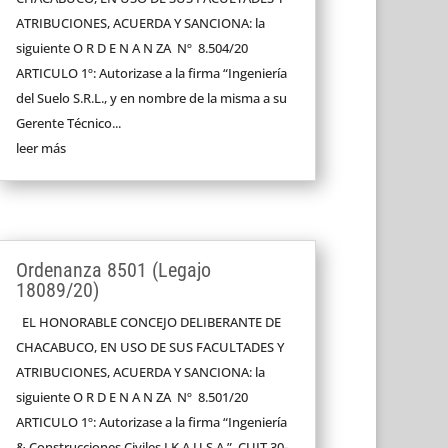
ATRIBUCIONES, ACUERDA Y SANCIONA: la
siguiente O R D E N A N ZA Nº 8.504/20
ARTICULO 1º: Autorizase a la firma “Ingeniería
del Suelo S.R.L., y en nombre de la misma a su
Gerente Técnico...
leer más
Ordenanza 8501 (Legajo
18089/20)
EL HONORABLE CONCEJO DELIBERANTE DE
CHACABUCO, EN USO DE SUS FACULTADES Y
ATRIBUCIONES, ACUERDA Y SANCIONA: la
siguiente O R D E N A N ZA Nº 8.501/20
ARTICULO 1º: Autorizase a la firma “Ingeniería
& Construcciones Civiles I.K.A.U S.A.”, CUIT 30-