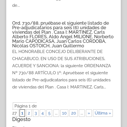
de...
Ord. 730/88, pruébase el siguiente listado de
Pre-adjudicatarios para seis (6) unidades de
viviendas del Plan . Casa I: MARTINEZ, Carls
Alberto FLORES, Aldo Angel MILIONE, Norberto
Mario CAPODICASA, Juan Carlos CORDOBA,
Nicólas OSTOICH, Juan Guillermo
EL HONORABLE CONCEJO DELIBERANTE DE
CHACABUCO, EN USO DE SUS ATRIBUCIONES,
ACUERDE Y SANCIONA: la siguiente ORDENANZA
Nº 730/88 ARTÍCULO 1º: Apruébase el siguiente
listado de Pre-adjudicatarios para seis (6) unidades
de viviendas del Plan . Casa I: MARTINEZ, Carls...
Página 1 de
27
1
2
3
4
5
...
10
20
...
»
Última »
Digesto