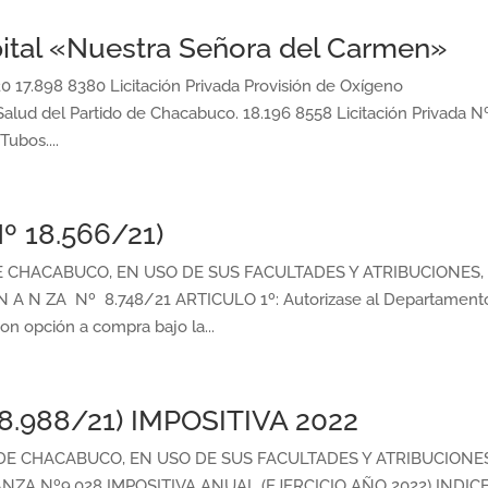
ital «Nuestra Señora del Carmen»
17.898 8380 Licitación Privada Provisión de Oxígeno
Salud del Partido de Chacabuco. 18.196 8558 Licitación Privada N
ubos....
º 18.566/21)
CHACABUCO, EN USO DE SUS FACULTADES Y ATRIBUCIONES,
N A N ZA Nº 8.748/21 ARTICULO 1º: Autorizase al Departament
con opción a compra bajo la...
8.988/21) IMPOSITIVA 2022
 CHACABUCO, EN USO DE SUS FACULTADES Y ATRIBUCIONES
ANZA Nº9.028 IMPOSITIVA ANUAL (EJERCICIO AÑO 2022) INDI