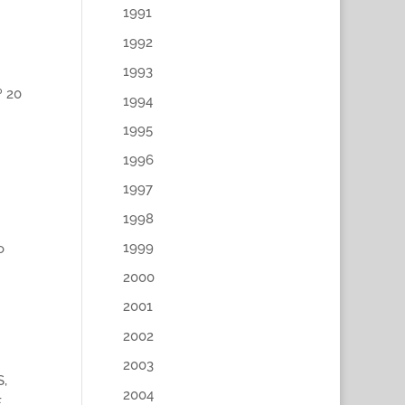
1991
1992
1993
º 20
1994
1995
1996
1997
1998
1999
o
2000
2001
2002
2003
,
2004
CE