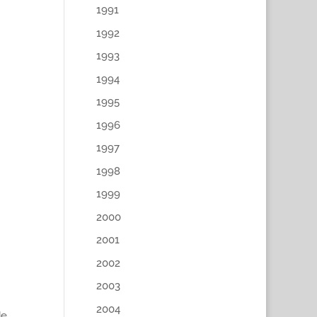
1991
1992
1993
1994
1995
1996
1997
1998
1999
2000
2001
2002
2003
2004
de