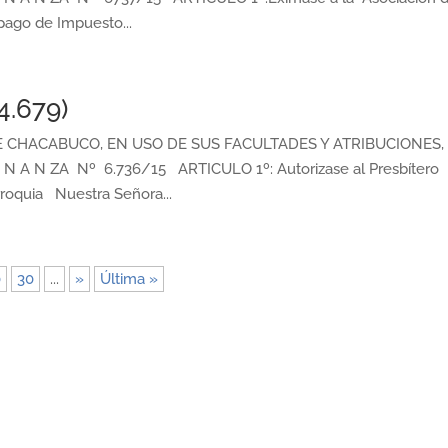
ago de Impuesto...
4.679)
CHACABUCO, EN USO DE SUS FACULTADES Y ATRIBUCIONES,
N A N ZA Nº 6.736/15 ARTICULO 1º: Autorizase al Presbítero
roquia Nuestra Señora...
0
30
...
»
Última »