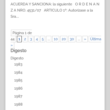
ACUERDA Y SANCIONA: la siguiente O R D E N A N
Z A NRO. 4531/07 ARTICULO 1º: Autorízase a la
Sra....
Página 1 de
44
1
2
3
4
5
...
10
20
30
...
»
Última
»
Digesto
Digesto
1983
1984
1985
1986
1987
1988