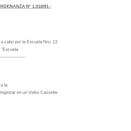
RDENANZA N° 1.018/91.-
 a cabo por la Escuela Nro. 13
o "Escuela
——————-
a la
 registrar en un Video Cassette