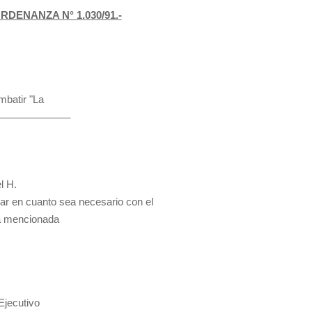
RDENANZA N° 1.030/91.-
mbatir "La
abuco.———————–
l H.
ar en cuanto sea necesario con el
la mencionada
jecutivo