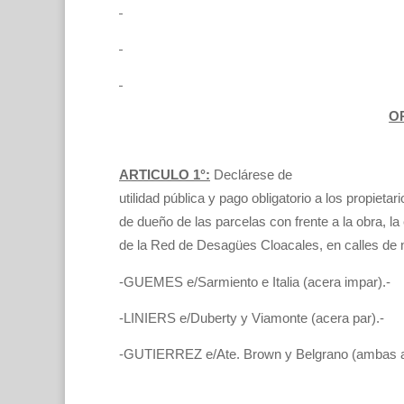
OR
ARTICULO 1°:
Declárese de
utilidad pública y pago obligatorio a los propietar
de dueño de las parcelas con frente a la obra, la
de la Red de Desagües Cloacales, en calles de 
-GUEMES e/Sarmiento e Italia (acera impar).-
-LINIERS e/Duberty y Viamonte (acera par).-
-GUTIERREZ e/Ate. Brown y Belgrano (ambas a