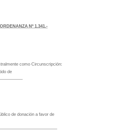
ORDENANZA Nº 1.341.-
stralmente como Circunscripción:
tido de
———————
úblico de donación a favor de
—————————————————