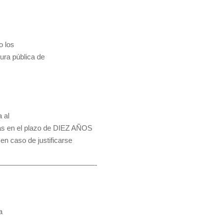
o los
ura pública de
a al
ras en el plazo de DIEZ AÑOS
 en caso de justificarse
————————————————-
a