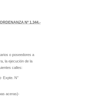
ORDENANZA Nº 1.344.-
etarios o poseedores a
ra, la ejecución de la
uientes calles:
- Expte. N°
as aceras)-