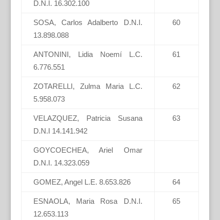
D.N.I. 16.302.100
SOSA, Carlos Adalberto D.N.I.
60
13.898.088
ANTONINI, Lidia Noemí L.C.
61
6.776.551
ZOTARELLI, Zulma Maria L.C.
62
5.958.073
VELAZQUEZ, Patricia Susana
63
D.N.I 14.141.942
GOYCOECHEA, Ariel Omar
D.N.I. 14.323.059
GOMEZ, Angel L.E. 8.653.826
64
ESNAOLA, Maria Rosa D.N.I.
65
12.653.113