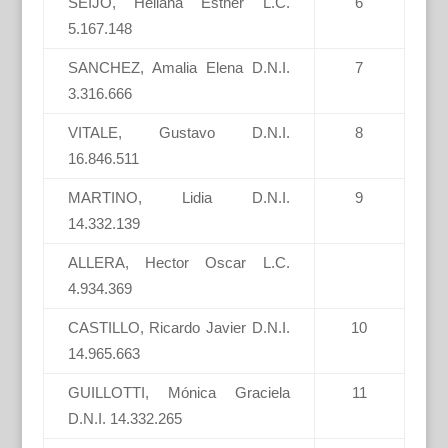
SEIJO, Heliana Esther L.C.
6
5.167.148
SANCHEZ, Amalia Elena D.N.I.
7
3.316.666
VITALE, Gustavo D.N.I.
8
16.846.511
MARTINO, Lidia D.N.I.
9
14.332.139
ALLERA, Hector Oscar L.C.
4.934.369
CASTILLO, Ricardo Javier D.N.I.
10
14.965.663
GUILLOTTI, Mónica Graciela
11
D.N.I. 14.332.265