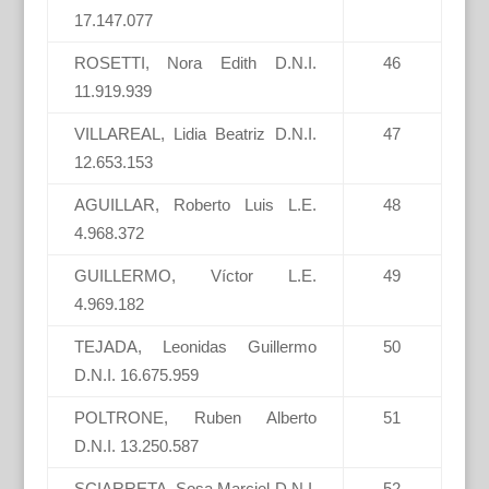
17.147.077
ROSETTI, Nora Edith D.N.I.
46
11.919.939
VILLAREAL, Lidia Beatriz D.N.I.
47
12.653.153
AGUILLAR, Roberto Luis L.E.
48
4.968.372
GUILLERMO, Víctor L.E.
49
4.969.182
TEJADA, Leonidas Guillermo
50
D.N.I. 16.675.959
POLTRONE, Ruben Alberto
51
D.N.I. 13.250.587
SCIARRETA, Sosa Marciel D.N.I.
52