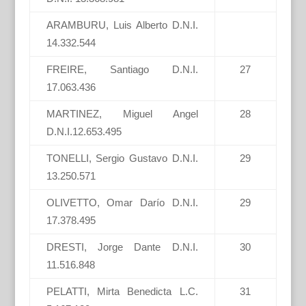
ARAMBURU, Luis Alberto D.N.I.
14.332.544
FREIRE, Santiago D.N.I.
27
17.063.436
MARTINEZ, Miguel Angel
28
D.N.I.12.653.495
TONELLI, Sergio Gustavo D.N.I.
29
13.250.571
OLIVETTO, Omar Darío D.N.I.
29
17.378.495
DRESTI, Jorge Dante D.N.I.
30
11.516.848
PELATTI, Mirta Benedicta L.C.
31