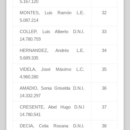
5.167.120
MONTES, Luis Ramón L.E.
32
5.087.214
COLLEP, Luis Alberto D.N.I.
33
14.780.759
HERNANDEZ, Andrés L.E.
34
5.689.335
VIDELA, José Máximo L.C.
35
4.960.280
AMADIO, Sonia Griselda D.N.I.
36
14.332.297
CRESENTE, Abel Hugo D.N.I
37
14.780.541
DECIA, Celia Rosana D.N.I.
38