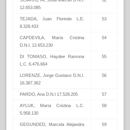
12.653.085
TEJADA, Juan Florindo L.E.
53
8.328.433
CAPDEVILA, María Cristina
54
D.N.I. 12.653.230
DI TOMASO, Haydee Ramona
55
L.C. 6.476.664
LORENZE, Jorge Gustavo D.N.I.
56
16.387.362
PARDO, Ana D.N.I 17.528.205
57
AYLUK, María Cristina L.C.
58
5.958.130
GEGUNDED, Marcela Alejandra
59