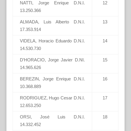
NATTI, Jorge Enrique D.N.I.
12
13.250.366
ALMADA, Luis Alberto D.N.I.
13
17.353.914
VIDELA, Horacio Eduardo D.N.I.
14
14.530.730
D’HORACIO, Jorge Javier D.NI.
15
14.965.626
BEREZIN, Jorge Enrique D.N.I.
16
10.368.889
RODRIGUEZ, Hugo Cesar D.N.I.
17
12.653.250
ORSI, José Luis D.N.I.
18
14.332.452