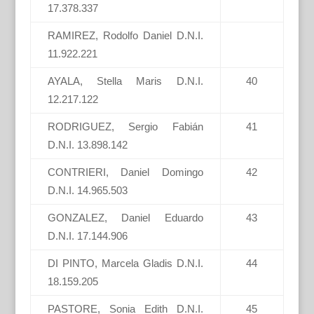
17.378.337
RAMIREZ, Rodolfo Daniel D.N.I.
11.922.221
AYALA, Stella Maris D.N.I.
40
12.217.122
RODRIGUEZ, Sergio Fabián
41
D.N.I. 13.898.142
CONTRIERI, Daniel Domingo
42
D.N.I. 14.965.503
GONZALEZ, Daniel Eduardo
43
D.N.I. 17.144.906
DI PINTO, Marcela Gladis D.N.I.
44
18.159.205
PASTORE, Sonia Edith D.N.I.
45