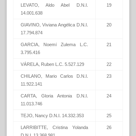
LEVATO, Aldo Abel D.N.I.
19
14.001.638
GIAVINO, Viviana Angélica D.N.I.
20
17.794.874
GARCIA, Noemí Zulema L.C.
21
3.795.416
VÁRELA, Ruben L.C. 5.527.129
22
CHILANO, Mario Carlos D.N.I.
23
11.922.141
CARTA, Gloria Antonia D.N.I.
24
11.013.746
TEJO, Nancy D.N.I. 14.332.353
25
LARRIBITTE, Cristina Yolanda
26
D.N.I. 13.368.981