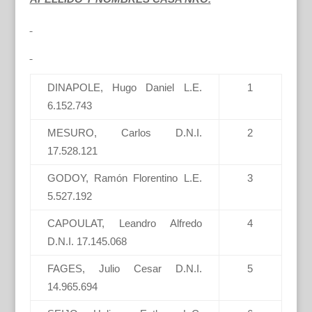
DINAPOLE, Hugo Daniel L.E.
1
6.152.743
MESURO, Carlos D.N.I.
2
17.528.121
GODOY, Ramón Florentino L.E.
3
5.527.192
CAPOULAT, Leandro Alfredo
4
D.N.I. 17.145.068
FAGES, Julio Cesar D.N.I.
5
14.965.694