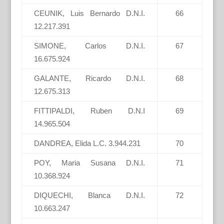
CEUNIK, Luis Bernardo D.N.I.
66
12.217.391
SIMONE, Carlos D.N.I.
67
16.675.924
GALANTE, Ricardo D.N.I.
68
12.675.313
FITTIPALDI, Ruben D.N.I
69
14.965.504
DANDREA, Elida L.C. 3.944.231
70
POY, Maria Susana D.N.I.
71
10.368.924
DIQUECHI, Blanca D.N.I.
72
10.663.247