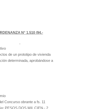
RDENANZA N° 1.510 /94.-
tivo
ctos de un prototipo de vivienda
ación determinada, aprobándose a
emio
del Concurso obrante a fs. 11
remio: PESOS DOS MIL CIEN.- 2