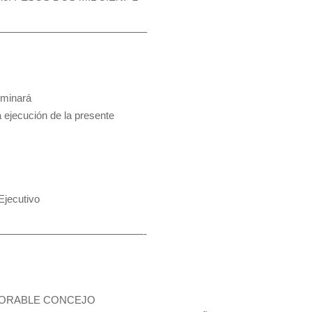
————————————————–
rminará
a ejecución de la presente
jecutivo
————————————————-
ONORABLE CONCEJO