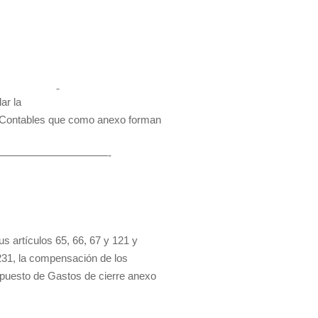
ar la
 Contables que como anexo forman
————————————-
s artículos 65, 66, 67 y 121 y
231, la compensación de los
upuesto de Gastos de cierre anexo