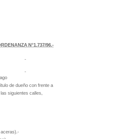
RDENANZA N°1.737/96.-
pago
título de dueño con frente a
 las siguientes calles,
aceras).-