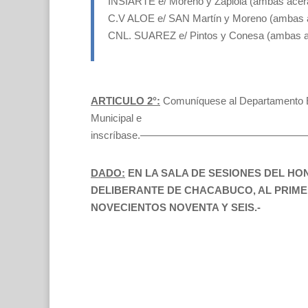
INSIARTE e/ Moreno y Zapiola (ambas acera
C.V ALOE e/ SAN Martín y Moreno (ambas a
CNL. SUAREZ e/ Pintos y Conesa (ambas a
ARTICULO 2°:
Comuníquese al Departamento E
Municipal e
inscríbase.—————————————
DADO:
EN LA SALA DE SESIONES DEL H
DELIBERANTE DE CHACABUCO, AL PRIMER
NOVECIENTOS NOVENTA Y SEIS.-