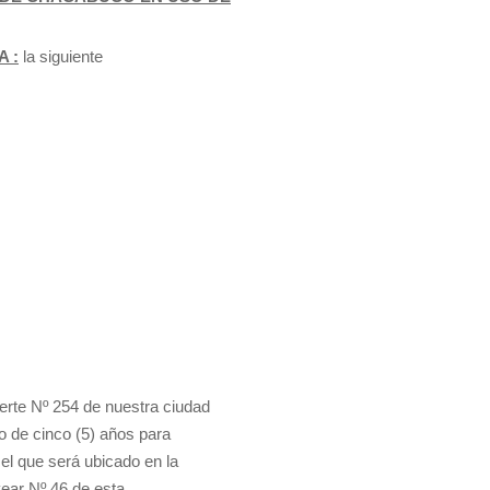
 :
la siguiente
uerte Nº 254 de nuestra ciudad
o de cinco (5) años para
 el que será ubicado en la
vear Nº 46 de esta