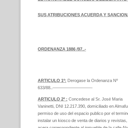
SUS ATRIBUCIONES ACUERDA Y SANCIONA
ORDENANZA 1886 /97..-
ARTICULO 1º:
Derogase la Ordenanza Nº
633/88..—————————-
ARTICULO 2º :
Concedese al Sr. José Maria
Vaninetti, DNI 12.217.390, domiciliado en Almaf
permiso de uso del espacio publico por el termin
instalar un kiosco de venta de diarios y revistas,
acera correspondiente al inmueble de la calle Al