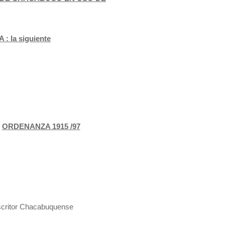
 la siguiente
ORDENANZA 1915 /97
escritor Chacabuquense