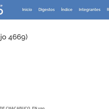
Inicio
Digestos
Índice
Integrantes
R
jo 4669)
DE CHACABUCO, EN uso