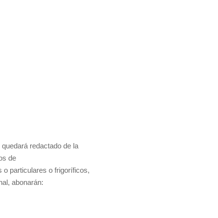
 quedará redactado de la
ios de
 particulares o frigoríficos,
nal, abonarán: