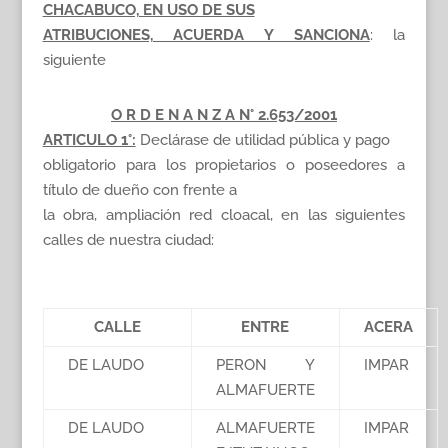
CHACABUCO, EN USO DE SUS
ATRIBUCIONES, ACUERDA Y SANCIONA
: la
siguiente
O R D E N A N Z A N° 2.653/2001
ARTICULO 1°:
Declárase de utilidad pública y pago
obligatorio para los propietarios o poseedores a
título de dueño con frente a
la obra, ampliación red cloacal, en las siguientes
calles de nuestra ciudad:
CALLE
ENTRE
ACERA
DE LAUDO
PERON Y
IMPAR
ALMAFUERTE
DE LAUDO
ALMAFUERTE
IMPAR