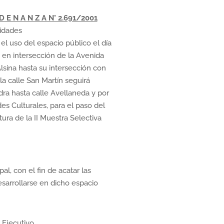
D E N A N Z A N° 2.691/2001
vidades
el uso del espacio público el día
5 en intersección de la Avenida
lsina hasta su intersección con
 la calle San Martín seguirá
dra hasta calle Avellaneda y por
es Culturales, para el paso del
tura de la II Muestra Selectiva
al, con el fin de acatar las
esarrollarse en dicho espacio
Ejecutivo