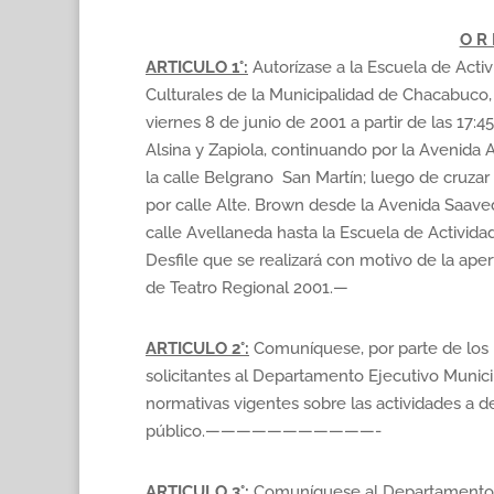
O R 
ARTICULO 1°:
Autorízase a la Escuela de Acti
Culturales de la Municipalidad de Chacabuco, 
viernes 8 de junio de 2001 a partir de las 17:4
Alsina y Zapiola, continuando por la Avenida A
la calle Belgrano  San Martín; luego de cruzar
por calle Alte. Brown desde la Avenida Saave
calle Avellaneda hasta la Escuela de Actividad
Desfile que se realizará con motivo de la aper
de Teatro Regional 2001.—
ARTICULO 2°:
Comuníquese, por parte de los
solicitantes al Departamento Ejecutivo Municip
normativas vigentes sobre las actividades a d
público.———————————-
ARTICULO 3°:
Comuníquese al Departamento 