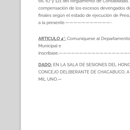
66, 67 y 121 del Reglamento de Contabilidad, ar
compensación de los excesos devengados dur
finales según el estado de ejecución de Pres
a la presente.———————————-
ARTICULO 4°:
Comuníquese al Departamento 
Municipal e
inscríbase.———————————————
DADO:
EN LA SALA DE SESIONES DEL HON
CONCEJO DELIBERANTE DE CHACABUCO, A 
MIL UNO.—