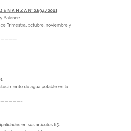
D E N A N Z A N° 2.694/2001
 y Balance
nce Trimestral octubre, noviembre y
—————
01
stecimiento de agua potable en la
——————-
palidades en sus artículos 65,