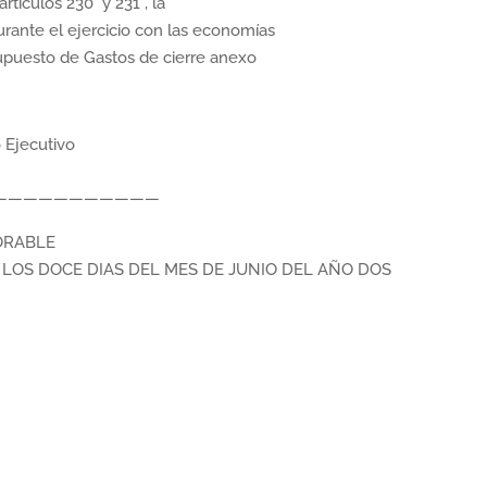
tículos 230° y 231°, la
ante el ejercicio con las economías
upuesto de Gastos de cierre anexo
Ejecutivo
—————————————
ORABLE
LOS DOCE DIAS DEL MES DE JUNIO DEL AÑO DOS