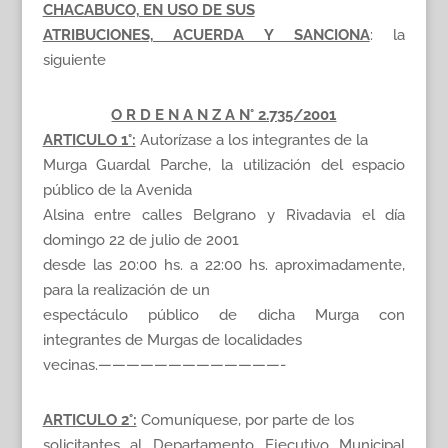
CHACABUCO, EN USO DE SUS
ATRIBUCIONES, ACUERDA Y SANCIONA
: la
siguiente
O R D E N A N Z A N° 2.735/2001
ARTICULO 1°:
Autorízase a los integrantes de la
Murga Guardal Parche, la utilización del espacio
público de la Avenida
Alsina entre calles Belgrano y Rivadavia el día
domingo 22 de julio de 2001
desde las 20:00 hs. a 22:00 hs. aproximadamente,
para la realización de un
espectáculo público de dicha Murga con
integrantes de Murgas de localidades
vecinas.—————————————-
ARTICULO 2°:
Comuníquese, por parte de los
solicitantes al Departamento Ejecutivo Municipal