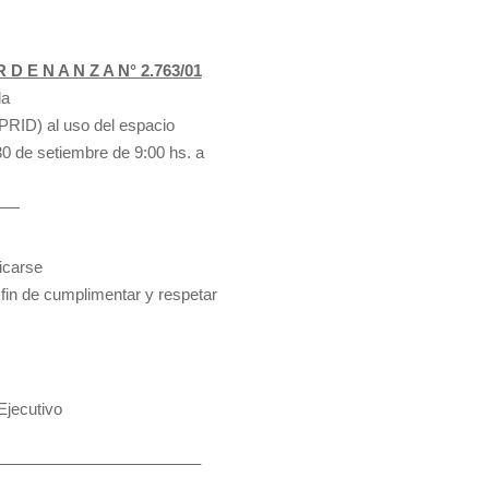
 D E N A N Z A N° 2.763/01
la
PRID) al uso del espacio
30 de setiembre de 9:00 hs. a
——
icarse
 fin de cumplimentar y respetar
jecutivo
——————————————–