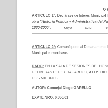
O R
ARTICULO 1°:
Declárase de Interés Municipal l
obra
"Historia Política y Administrativa del 
1880-2000"
, cuyo autor es 
—————————————————————
ARTICULO 2°:
Comuníquese al Departamento E
Municipal e inscríbase.———-
DADO:
EN LA SALA DE SESIONES DEL HO
DELIBERANTE DE CHACABUCO, A LOS DIEC
DOS MIL UNO.-
AUTOR: Concejal Diego GARELLO
EXPTE.NRO. 6.850/01