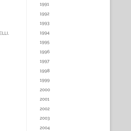
1991
1992
1993
1994
I.
1995
1996
1997
1998
1999
2000
2001
2002
2003
2004