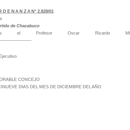
 D E N A N Z A N° 2.828/01
a
Partido de Chacabuco
el Profesor Oscar Ricardo MELL
———————-
jecutivo
NORABLE CONCEJO
INUEVE DIAS DEL MES DE DICIEMBRE DEL AÑO