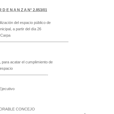
 D E N A N Z A N° 2.853/01
lización del espacio público de
cipal, a partir del día 26
a Carpa
—————————————————————
, para acatar el cumplimiento de
 espacio
——————————————-
jecutivo
NORABLE CONCEJO