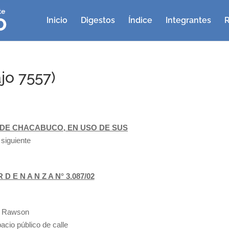
Inicio
Digestos
Índice
Integrantes
R
jo 7557)
DE CHACABUCO, EN USO DE SUS
a siguiente
 D E N A N Z A N° 3.087/02
e Rawson
pacio público de calle