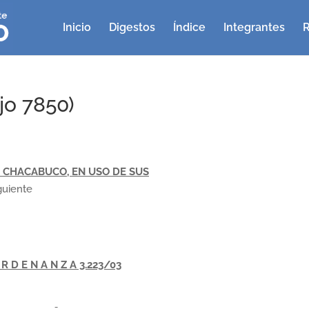
Inicio
Digestos
Índice
Integrantes
R
jo 7850)
 CHACABUCO, EN USO DE SUS
iguiente
 R D E N A N Z A 3.223/03