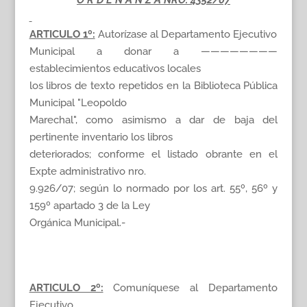
O R D E N A N Z A NRO. 4352/07
ARTICULO 1º:
Autorízase al Departamento Ejecutivo
Municipal a donar a ————————
establecimientos educativos locales
los libros de texto repetidos en la Biblioteca Pública
Municipal "Leopoldo
Marechal", como asimismo a dar de baja del
pertinente inventario los libros
deteriorados; conforme el listado obrante en el
Expte administrativo nro.
9.926/07; según lo normado por los art. 55º, 56º y
159º apartado 3 de la Ley
Orgánica Municipal.-
ARTICULO 2º:
Comuníquese al Departamento
Ejecutivo