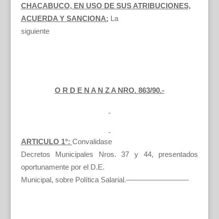
CHACABUCO, EN USO DE SUS ATRIBUCIONES,
ACUERDA Y SANCIONA:
La
siguiente
O R D E N A N Z A NRO. 863/90.-
ARTICULO 1°:
Convalidase
Decretos Municipales Nros. 37 y 44, presentados
oportunamente por el D.E.
Municipal, sobre Política Salarial.————————–