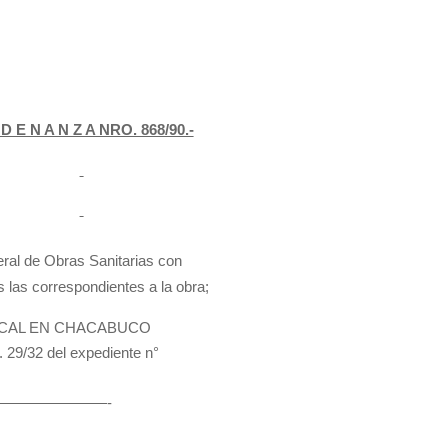
D E N A N Z A NRO. 868/90.-
eral de Obras Sanitarias con
 las correspondientes a la obra;
ACAL EN CHACABUCO
9/32 del expediente n°
————————-