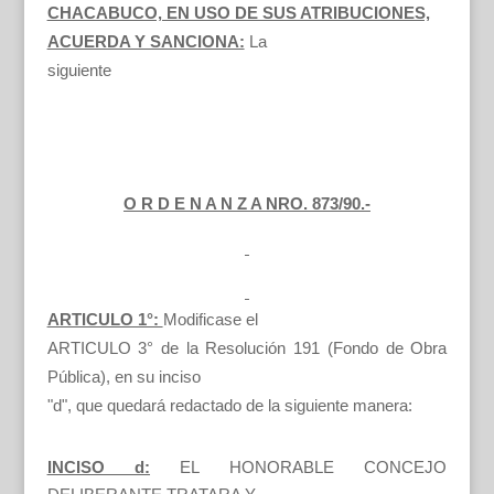
CHACABUCO, EN USO DE SUS ATRIBUCIONES,
ACUERDA Y SANCIONA:
La
siguiente
O R D E N A N Z A NRO. 873/90.-
ARTICULO 1°:
Modificase el
ARTICULO 3° de la Resolución 191 (Fondo de Obra
Pública), en su inciso
"d", que quedará redactado de la siguiente manera:
INCISO d:
EL HONORABLE CONCEJO