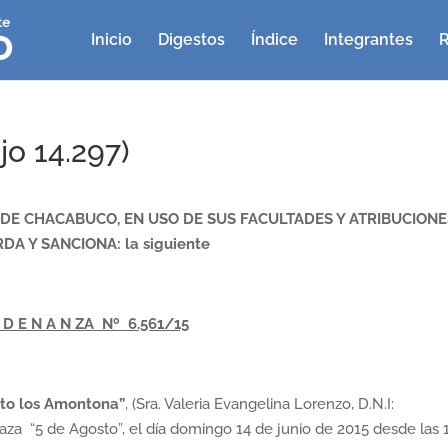
Inicio
Digestos
Índice
Integrantes
R
o 14.297)
E CHACABUCO, EN USO DE SUS FACULTADES Y ATRIBUCIONE
DA Y SANCIONA: la siguiente
 D E N A N ZA Nº 6.561/15
nto los Amontona”
, (Sra. Valeria Evangelina Lorenzo, D.N.I:
laza “5 de Agosto”, el día domingo 14 de junio de 2015 desde las 