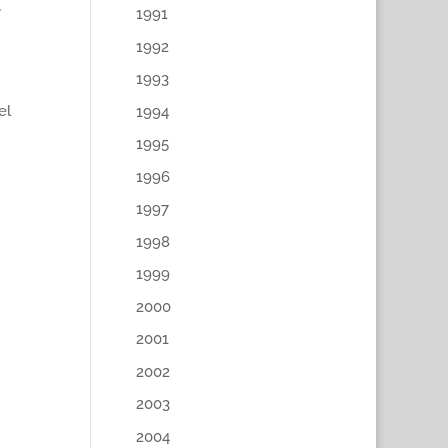
l
1991
1992
1993
el
1994
1995
1996
1997
1998
1999
2000
2001
2002
2003
2004