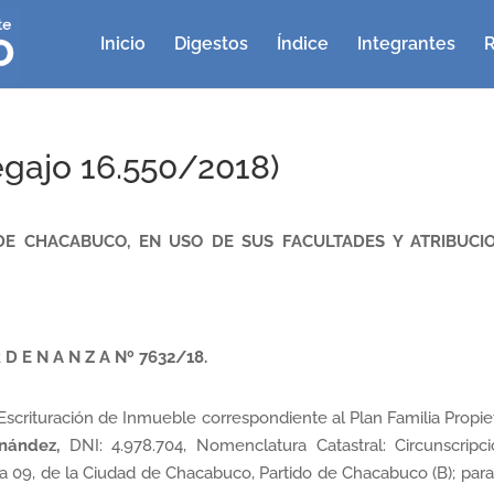
Inicio
Digestos
Índice
Integrantes
R
gajo 16.550/2018)
E CHACABUCO, EN USO DE SUS FACULTADES Y ATRIBUCI
 D E N A N Z A Nº 7632/18.
 Escrituración de Inmueble correspondiente al Plan Familia Propiet
nández,
DNI: 4.978.704, Nomenclatura Catastral: Circunscripci
a 09, de la Ciudad de Chacabuco, Partido de Chacabuco (B); par