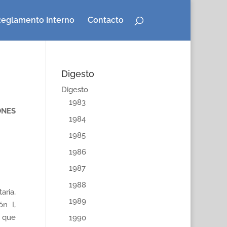
eglamento Interno
Contacto
Digesto
Digesto
1983
ONES
1984
1985
1986
1987
1988
aria,
1989
ón I,
a que
1990