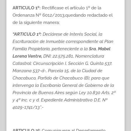
ARTICULO 1º:
Rectificase el artículo 1º de la
Ordenanza Nº 6012/2013,quedando redactado el
de la siguiente manera:
“ARTICULO 1º:
Declárese de Interés Social, la
Escrituración de Inmueble correspondiente al Plan
Familia Propietaria, perteneciente a la
Sra. Mabel
Lorena Ventre,
DNI: 22.575.281, Nomenclatura
Catastral: Circunscripción I, Sección G, Quinta 537,
Manzana 537-d-, Parcela 15, de la Ciudad de
Chacabuco, Partido de Chacabuco (B); para que
intervenga la Escribanía General de Gobierno de la
Provincia de Buenos Aires según Ley 10.830 Arts. 2º
y 4º inc. c y d. Expediente Administrativo D.E. Nº
4029-1741/13”.-
ARTICULO 2º
: Comuníquese al Departamento