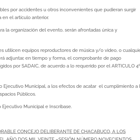
bles por accidentes u otros inconvenientes que pudieran surgir
en el artículo anterior.
a la organización del evento, serán afrontadas única y
es utilicen equipos reproductores de música y/o video, o cualqui
erá adjuntar, en tiempo y forma, el comprobante de pago
igidos por SADAIC, de acuerdo a lo requerido por el ARTICULO 4º 
Ejecutivo Municipal, a los efectos de acatar el cumplimiento a 
spacios Públicos.
jecutivo Municipal e Inscríbase.
ORABLE CONCEJO DELIBERANTE DE CHACABUCO, A LOS
 DEL AÑO DOS MIL VEINTE –SESIÓN NÚMERO NOVECIENTOS