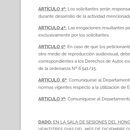
ARTÍCULO 3º:
Los solicitantes serán responsa
durante desarrollo de la actividad mencionada 
ARTICULO 4º:
Las erogaciones resultantes par
exclusivamente por los solicitantes.
ARTICULO 5º
: En caso de que los peticionant
otro medio de reproducción audiovisual, deb
correspondientes a los Derechos de Autor, ex
de la ordenanza Nº 6.541/15.
ARTICULO 6º
: Comuníquese al Departamento 
normas vigentes respecto a la utilización de E
ARTICULO 7º
:
Comuníquese al Departamento E
DADO:
EN LA SALA DE SESIONES DEL HON
VEINTITRES DIAS DEL MES DE DICIEMBRE