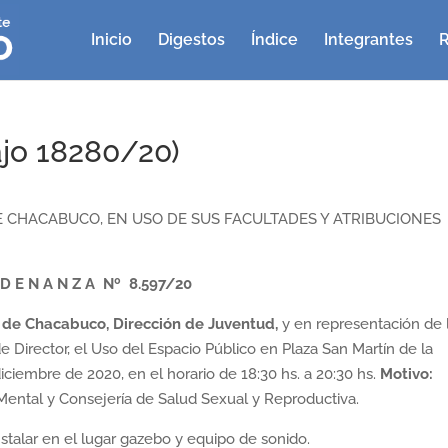
Inicio
Digestos
Índice
Integrantes
R
jo 18280/20)
 CHACABUCO, EN USO DE SUS FACULTADES Y ATRIBUCIONES
 D E N A N Z A Nº 8.597/20
 de Chacabuco,
Dirección de Juventud,
y en representación de 
de Director, el Uso del Espacio Público en Plaza San Martín de la
iciembre de 2020, en el horario de 18:30 hs. a 20:30 hs.
Motivo:
ental y Consejería de Salud Sexual y Reproductiva.
 instalar en el lugar gazebo y equipo de sonido.