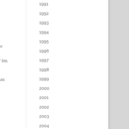
1991
1992
1993
1994
1995
er
1996
1997
bis,
1998
1999
las
2000
2001
2002
2003
2004