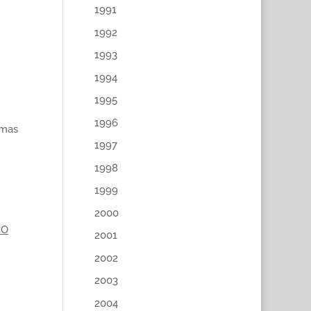
1991
1992
1993
1994
1995
1996
rmas
1997
1998
1999
2000
CO
2001
2002
2003
2004