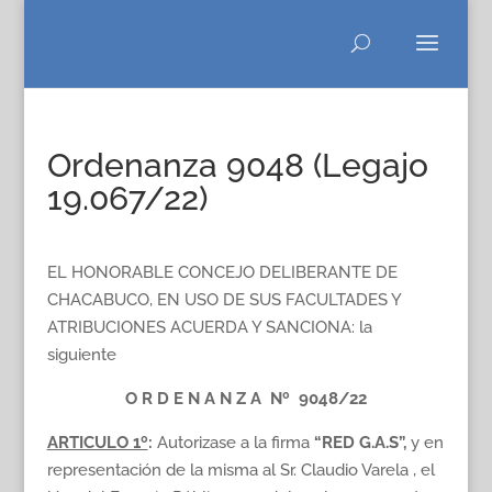
Ordenanza 9048 (Legajo
19.067/22)
EL HONORABLE CONCEJO DELIBERANTE DE
CHACABUCO, EN USO DE SUS FACULTADES Y
ATRIBUCIONES ACUERDA Y SANCIONA: la
siguiente
O R D E N A N Z A Nº 9048/22
ARTICULO 1º
:
Autorizase a la firma
“RED G.A.S”,
y en
representación de la misma al Sr. Claudio Varela , el