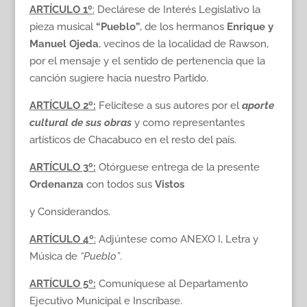
ARTÍCULO 1º
:
Declárese de Interés Legislativo la
pieza musical
“Pueblo”
, de los hermanos
Enrique y
Manuel Ojeda
, vecinos de la localidad de Rawson,
por el mensaje y el sentido de pertenencia que la
canción sugiere hacia nuestro Partido.
ARTÍCULO 2º:
Felicítese a sus autores por el
aporte
cultural de sus obras
y como representantes
artísticos de Chacabuco en el resto del país.
ARTÍCULO 3º:
Otórguese entrega de la presente
Ordenanza
con todos sus
Vistos
y Considerandos.
ARTÍCULO 4
º
:
Adjúntese como ANEXO I, Letra y
Música de
“Pueblo”
.
ARTÍCULO 5º:
Comuníquese al Departamento
Ejecutivo Municipal e Inscríbase.