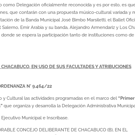
o como Delegación oficialmente reconocida y es por esto, es que
ones, que contarán con una propuesta músico-cultural variada y 
ación de la Banda Municipal José Bimbo Marsiletti, el Ballet Ofici
t Salerno, Emir Arabia y su banda, Alejandro Armendariz y Los Ch
 donde se espera la participación tanto de instituciones como de
CHACABUCO, EN USO DE SUS FACULTADES Y ATRIBUCIONES
ORDENANZA N° 9.464/22
o y Cultural las actividades programadas en el marco del
“Primer
a”
que organiza y desarrolla la Delegación Administrativa Municipa
jecutivo Municipal e Inscríbase.
RABLE CONCEJO DELIBERANTE DE CHACABUCO (B), EN EL