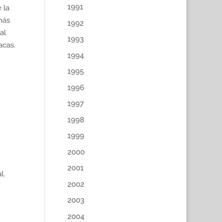
1991
 la
más
1992
al
1993
acas.
1994
1995
1996
1997
1998
1999
2000
2001
l.
2002
2003
2004