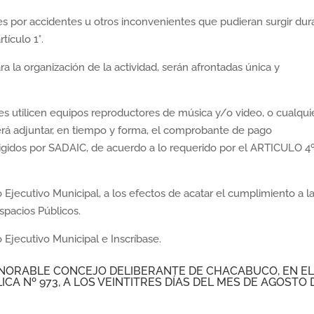
les por accidentes u otros inconvenientes que pudieran surgir dur
tículo 1°.
a la organización de la actividad, serán afrontadas única y
s utilicen equipos reproductores de música y/o video, o cualqui
erá adjuntar, en tiempo y forma, el comprobante de pago
igidos por SADAIC, de acuerdo a lo requerido por el ARTICULO 4º 
jecutivo Municipal, a los efectos de acatar el cumplimiento a l
spacios Públicos.
jecutivo Municipal e Inscríbase.
HONORABLE CONCEJO DELIBERANTE DE CHACABUCO, EN EL
CA Nº 973, A LOS VEINTITRES DÍAS DEL MES DE AGOSTO 