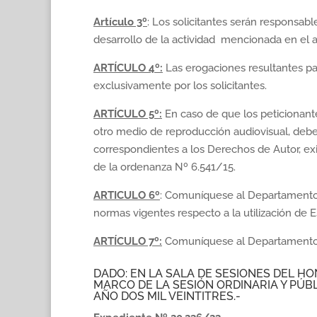
Artículo
3º
: Los solicitantes serán responsab
desarrollo de la actividad mencionada en el ar
ARTÍCULO 4º:
Las erogaciones resultantes par
exclusivamente por los solicitantes.
ARTÍCULO 5º:
En caso de que los peticionante
otro medio de reproducción audiovisual, deb
correspondientes a los Derechos de Autor, ex
de la ordenanza Nº 6.541/15.
ARTICULO 6º
: Comuníquese al Departamento E
normas vigentes respecto a la utilización de E
ARTÍCULO 7º:
Comuníquese al Departamento E
DADO: EN LA SALA DE SESIONES DEL 
MARCO DE LA SESIÓN ORDINARIA Y PÚBLI
AÑO DOS MIL VEINTITRES.-