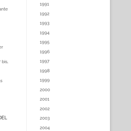
1991
ante
1992
1993
1994
1995
er
1996
1997
bis,
1998
1999
as
2000
2001
2002
DEL
2003
2004