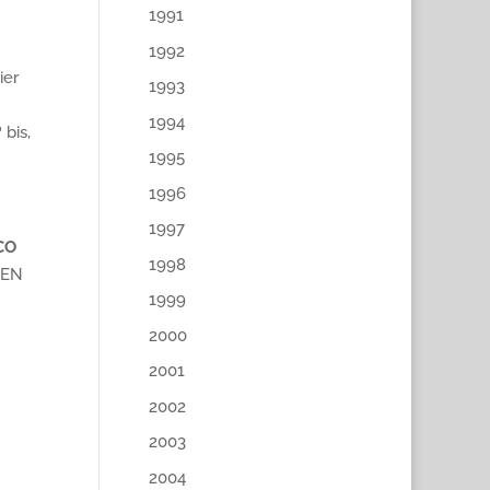
1991
1992
ier
1993
1994
bis,
1995
1996
1997
CO
1998
 EN
1999
2000
2001
2002
2003
2004