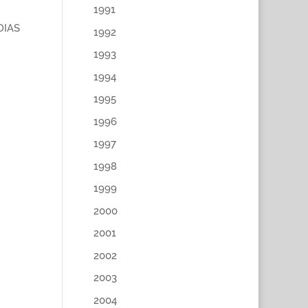
1991
DIAS
1992
1993
1994
1995
1996
1997
1998
1999
2000
2001
2002
2003
2004