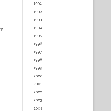
1991
1992
1993
1994
CE
1995
1996
1997
1998
1999
2000
2001
2002
2003
2004