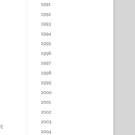
1991
1992
1993
1994
1995
1996
1997
1998
1999
2000
2001
2002
2003
TE
2004